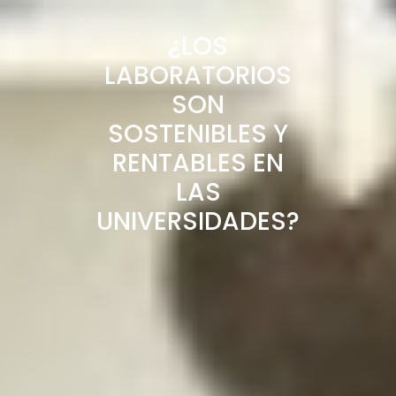
¿LOS
LABORATORIOS
SON
SOSTENIBLES Y
RENTABLES EN
LAS
UNIVERSIDADES?