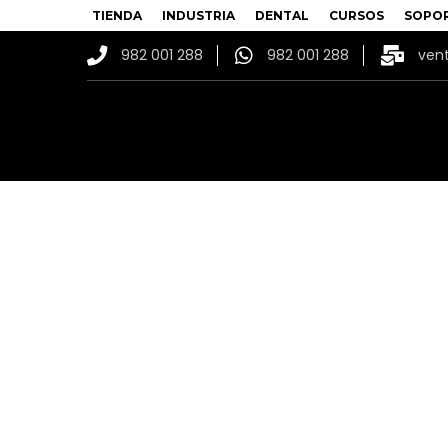
TIENDA
INDUSTRIA
DENTAL
CURSOS
SOPO
982 001 288
982 001 288
ven