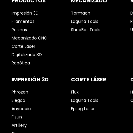
PRODUCTOS
MECANIZADO
Impresión 3D
Tormach
D
Filamentos
Laguna Tools
R
Resinas
ShopBot Tools
U
Mecanizado CNC
Corte Láser
Digitalizado 3D
Robótica
IMPRESIÓN 3D
CORTE LÁSER
Phrozen
Flux
H
Elegoo
Laguna Tools
C
Anycubic
Epilog Laser
Flsun
Artillery