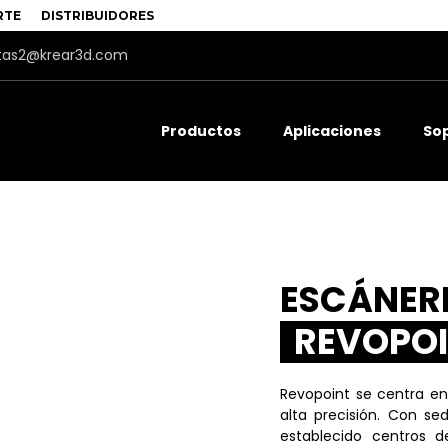
RTE
DISTRIBUIDORES
tas2@krear3d.com
Productos
Aplicaciones
So
ESCÁNER
REVOPO
Revopoint se centra en
alta precisión. Con se
establecido centros de