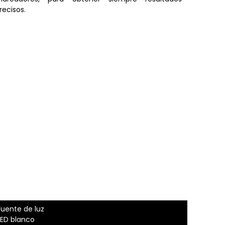
recisos.
Fuente de luz
LED blanco