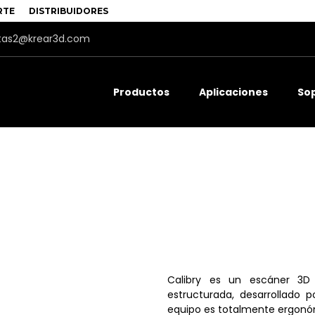
RTE
DISTRIBUIDORES
tas2@krear3d.com
Productos
Aplicaciones
So
Calibry es un escáner 3D
estructurada, desarrollado 
equipo es totalmente ergonómi