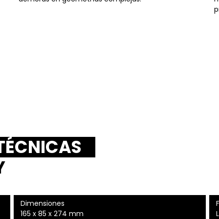
p
 TÉCNICAS
Y
Dimensiones
165 x 85 x 274 mm