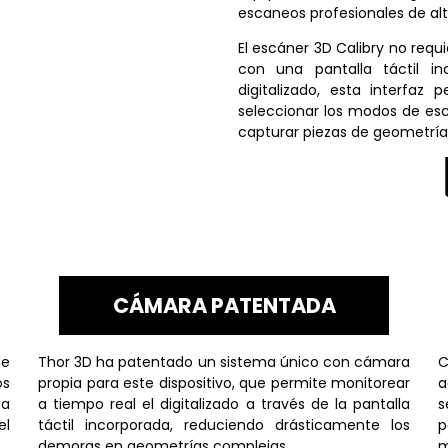
escaneos profesionales de alt
El escáner 3D Calibry no req
con una pantalla táctil i
digitalizado, esta interfaz p
seleccionar los modos de es
capturar piezas de geometría
CÁMARA PATENTADA
de
Thor 3D ha patentado un sistema único con cámara
C
os
propia para este dispositivo, que permite monitorear
a
da
a tiempo real el digitalizado a través de la pantalla
s
el
táctil incorporada, reduciendo drásticamente los
p
demoras en geometrías complejas.
m