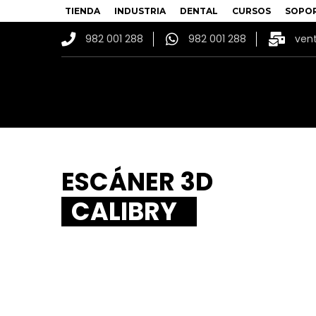
TIENDA
INDUSTRIA
DENTAL
CURSOS
SOPO
982 001 288
982 001 288
ven
ESCÁNER 3D
CALIBRY