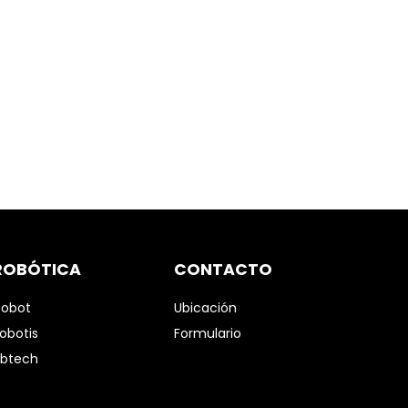
ROBÓTICA
CONTACTO
obot
Ubicación
obotis
Formulario
btech