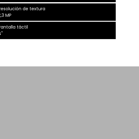
Resolución de textura
2,3 MP
antalla táctil
4"