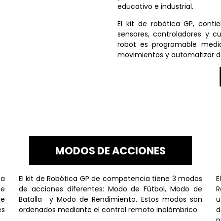
educativo e industrial.
El kit de robótica GP, cont
sensores, controladores y c
robot es programable media
movimientos y automatizar de 
MODOS DE ACCIONES
za
El kit de Robótica GP de competencia tiene 3 modos
E
ue
de acciones diferentes: Modo de Fútbol, Modo de
R
de
Batalla y Modo de Rendimiento. Estos modos son
u
es
ordenados mediante el control remoto inalámbrico.
d
p