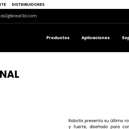
RTE
DISTRIBUIDORES
tas2@krear3d.com
Productos
Aplicaciones
So
ONAL
Robotis presenta su último 
y fuerte, diseñado para co