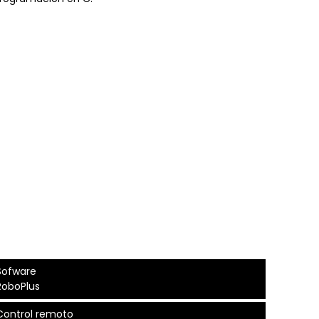
Sofware
RoboPlus
Control remoto